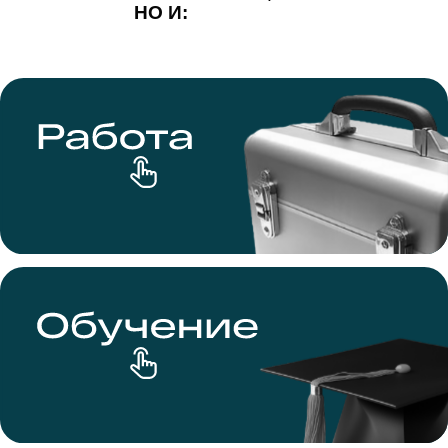
НО И: