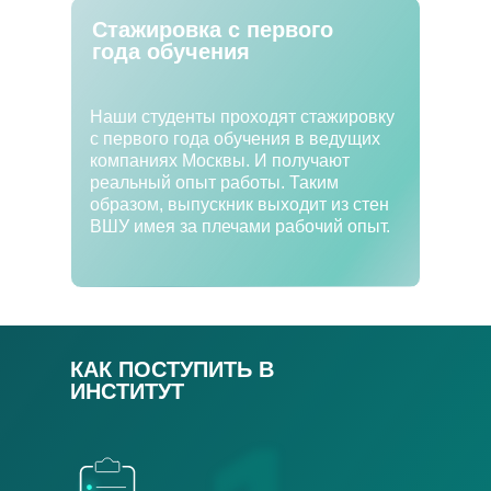
Стажировка с первого
года обучения
Наши студенты проходят стажировку
с первого года обучения в ведущих
компаниях Москвы. И получают
реальный опыт работы. Таким
образом, выпускник выходит из стен
ВШУ имея за плечами рабочий опыт.
КАК ПОСТУПИТЬ В
ИНСТИТУТ