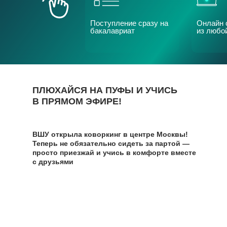
Поступление сразу на
Онлайн 
бакалавриат
из любо
ПЛЮХАЙСЯ НА ПУФЫ И УЧИСЬ
В ПРЯМОМ ЭФИРЕ!
ВШУ
открыла коворкинг в центре Москвы!
Теперь не обязательно сидеть за партой —
просто приезжай и учись в комфорте вместе
с друзьями